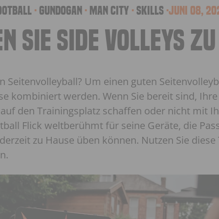
ootball
·
Gundogan
·
Man City
·
skills
·
Juni 08, 20
N SIE SIDE VOLLEYS Z
en Seitenvolleyball? Um einen guten Seitenvolle
sse kombiniert werden. Wenn Sie bereit sind, Ihre
 auf den Trainingsplatz schaffen oder nicht mit 
otball Flick weltberühmt für seine Geräte, die Pas
derzeit zu Hause üben können. Nutzen Sie diese T
n.