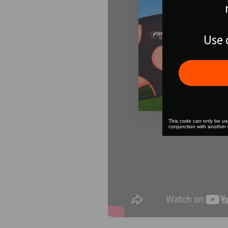
Use 
This code can only be u
conjunction with another