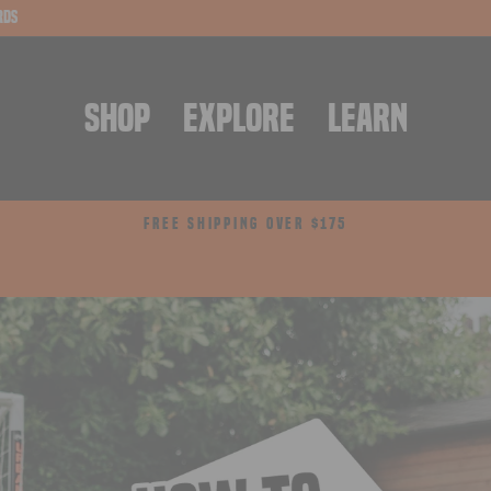
rds
SHOP
EXPLORE
LEARN
FREE SHIPPING OVER $175
Pause
Diashow