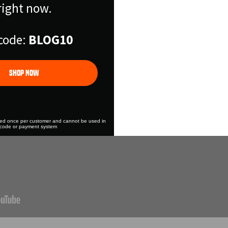
Save BIG on your fa
right now.
equipme
code:
BLOG10
Free Shipper on all 
LET'S
Shop Now
sed once per customer and cannot be used in
 code or payment system