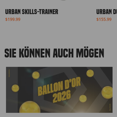
URBAN SKILLS-TRAINER
URBAN D
$199.99
$155.99
SIE KÖNNEN AUCH MÖGEN