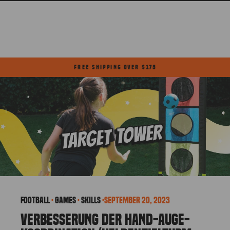
Direkt
zum
Inhalt
FREE SHIPPING OVER $175
Pause
Diashow
football
·
Games
·
skills
·
September 20, 2023
VERBESSERUNG DER HAND-AUGE-