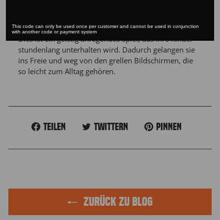
This code can only be used once per customer and cannot be used in conjunction
with another code or payment system
Dies ist ein geistig anregendes Spiel, das Ihre Kinder
stundenlang unterhalten wird. Dadurch gelangen sie
ins Freie und weg von den grellen Bildschirmen, die
so leicht zum Alltag gehören.
Auf
Auf
Auf
Teilen
Twittern
Pinnen
Facebook
Twitter
Pinterest
teilen
twittern
pinnen
ZURÜCK ZU BLOG